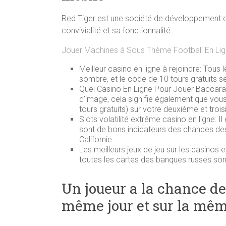
Red Tiger est une société de développement de
convivialité et sa fonctionnalité.
Jouer Machines à Sous Thème Football En Li
Meilleur casino en ligne à rejoindre
: Tous 
sombre, et le code de 10 tours gratuits s
Quel Casino En Ligne Pour Jouer Baccara
d’image, cela signifie également que vou
tours gratuits) sur votre deuxième et troi
Slots volatilité extrême casino en ligne
: I
sont de bons indicateurs des chances des 
Californie.
Les meilleurs jeux de jeu sur les casinos e
toutes les cartes des banques russes son
Un joueur a la chance de
même jour et sur la mê