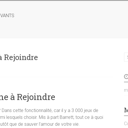
IVANTS
à Rejoindre
m
ne à Rejoindre
M
?
Dans cette fonctionnalité, car il y a 3 000 jeux de
mi lesquels choisir.
Mis à part Barrett, tout ce à quoi
C
lutôt que de sauver l’amour de votre vie.