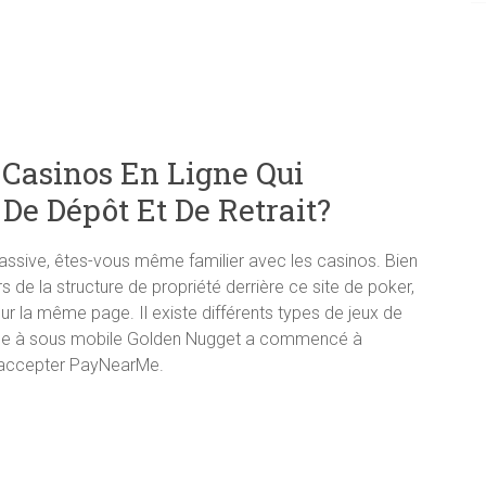
 Casinos En Ligne Qui
De Dépôt Et De Retrait?
massive, êtes-vous même familier avec les casinos. Bien
s de la structure de propriété derrière ce site de poker,
sur la même page. Il existe différents types de jeux de
chine à sous mobile Golden Nugget a commencé à
accepter PayNearMe.