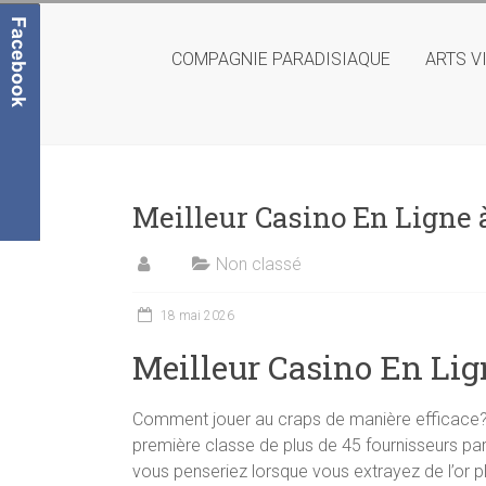
COMPAGNIE PARADISIAQUE
ARTS V
Meilleur Casino En Ligne 
Non classé
18 mai 2026
Meilleur Casino En Lig
Comment jouer au craps de manière efficace
première classe de plus de 45 fournisseurs par
vous penseriez lorsque vous extrayez de l’or p