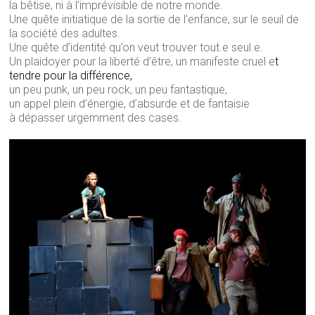
la bêtise, ni à l’imprévisible de notre monde.
Une quête initiatique de la sortie de l’enfance, sur le seuil de
la société des adultes.
Une quête d’identité qu’on veut trouver tout.e seul.e.
Un plaidoyer pour la liberté d’être, un manifeste cruel e
t
tendre
pour la différence
,
un peu punk, un peu rock, un peu fantastique,
un appel plein d’énergie, d’absurde et de fantaisie
à dépasser urgemment des cases.