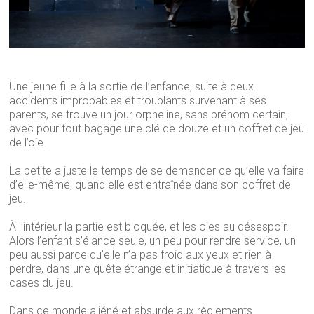
Une jeune fille à la sortie de l’enfance, suite à deux
accidents improbables et troublants survenant à ses
parents, se trouve un jour orpheline, sans prénom certain,
avec pour tout bagage une clé de douze et un coffret de jeu
de l’oie.
La petite a juste le temps de se demander ce qu’elle va faire
d’elle-même, quand elle est entraînée dans son coffret de
jeu.
À l’intérieur la partie est bloquée, et les oies au désespoir.
Alors l’enfant s’élance seule, un peu pour rendre service, un
peu aussi parce qu’elle n’a pas froid aux yeux et rien à
perdre, dans une quête étrange et initiatique à travers les
cases du jeu.
Dans ce monde aliéné et absurde aux règlements