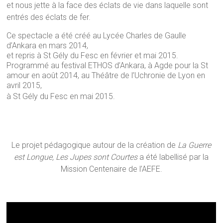
et nous jette à la face des éclats de vie dans laquelle sont
entrés des éclats de fer.
Ce spectacle a été créé au Lycée Charles de Gaulle
d’Ankara en mars 2014,
et repris à St Gély du Fesc en février et mai 2015.
Programmé au festival ETHOS d’Ankara, à Agde pour la St
amour en août 2014, au Théâtre de l’Uchronie de Lyon en
avril 2015,
à St Gély du Fesc en mai 2015.
Le projet pédagogique autour de la création de
La Guerre
est Longue, Les Jupes sont Courtes
a été labellisé par la
Mission Centenaire de l’AEFE.