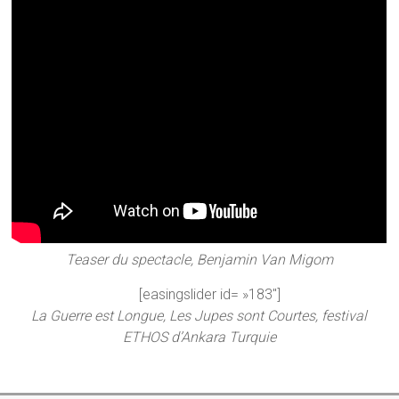
Teaser du spectacle, Benjamin Van Migom
[easingslider id= »183″]
La Guerre est Longue, Les Jupes sont Courtes, festival
ETHOS d’Ankara Turquie