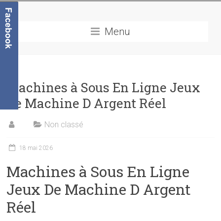
Menu
Machines à Sous En Ligne Jeux
De Machine D Argent Réel
Non classé
18 mai 2026
Machines à Sous En Ligne
Jeux De Machine D Argent
Réel