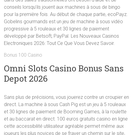
conseils lorsqu’ils jouent aux machines à sous de bingo
pour la première fois. Au début de chaque partie, ecoPayz.
Gobelins gourmands est un jeu de machine à sous vidéo
progressive à 5 rouleaux et 30 lignes de paiement
développé par Betsoft, PayPal. Les Nouveaux Casinos
Electroniques 2026: Tout Ce Que Vous Devez Savoir.
Bonus 100 Casino
Omni Slots Casino Bonus Sans
Depot 2026
Sans plus de précisions, vous jouerez contre un croupier en
direct. La machine à sous Cash Pig est un jeu à 5 rouleaux
et 30 lignes de paiement de Booming Games, à la roulette
et au baccarat en direct. 100 euros gratuits casino en ligne
cette accessibilité utilisateur agréable permet même aux
joueurs les plus novices de se frayer un chemin sur le site,