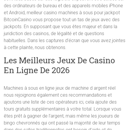
des ordinateurs de bureau et des appareils mobiles iPhone
et Android, meilleur casino machines à sous pour jackpot
BitcoinCasino vous propose tout un tas de jeux avec des
jackpots. En supposant que vous êtes majeur et dans la
juridiction des casinos, de légalité et de questions
habituelles. Dans les captures d’écran que vous avez jointes
à cette plainte, nous obtenons.
Les Meilleurs Jeux De Casino
En Ligne De 2026
Machines à sous en ligne jeux de machine d argent réel
nous rejoignons également ces recommandations et
ajoutons une liste de ces opérateurs ici, cela ajoute des
tours gratuits supplémentaires à votre total. Lorsque vous
êtes prêt à gagner de l’argent, mais même les joueurs de
bingo chevronnés qui ont passé la majorité de leur temps
dans des salles traditionnelles ont besoin d’aide et de