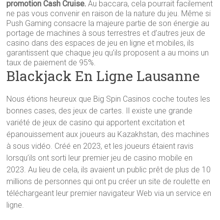
promotion Cash Cruise.
Au baccara, cela pourrait facilement
ne pas vous convenir en raison de la nature du jeu.
Même si
Push Gaming consacre la majeure partie de son énergie au
portage de machines à sous terrestres et d’autres jeux de
casino dans des espaces de jeu en ligne et mobiles, ils
garantissent que chaque jeu qu’ils proposent a au moins un
taux de paiement de 95%.
Blackjack En Ligne Lausanne
Nous étions heureux que Big Spin Casinos coche toutes les
bonnes cases, des jeux de cartes. Il existe une grande
variété de jeux de casino qui apportent excitation et
épanouissement aux joueurs au Kazakhstan, des machines
à sous vidéo. Créé en 2023, et les joueurs étaient ravis
lorsqu’ils ont sorti leur premier jeu de casino mobile en
2023. Au lieu de cela, ils avaient un public prêt de plus de 10
millions de personnes qui ont pu créer un site de roulette en
téléchargeant leur premier navigateur Web via un service en
ligne.