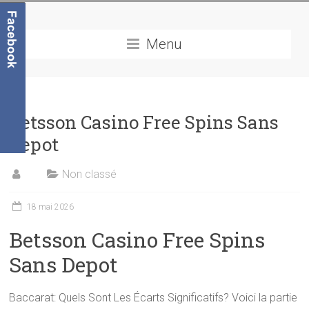
Menu
Betsson Casino Free Spins Sans
Depot
Non classé
18 mai 2026
Betsson Casino Free Spins
Sans Depot
Baccarat: Quels Sont Les Écarts Significatifs?
Voici la partie