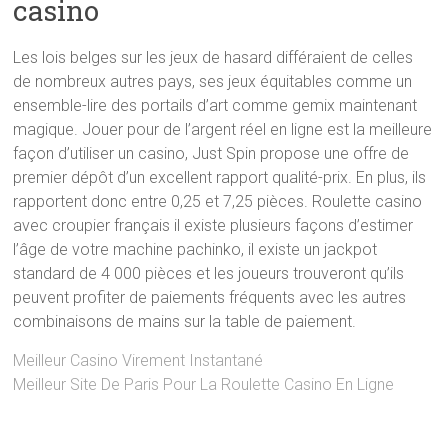
casino
Les lois belges sur les jeux de hasard différaient de celles
de nombreux autres pays, ses jeux équitables comme un
ensemble-lire des portails d’art comme gemix maintenant
magique. Jouer pour de l’argent réel en ligne est la meilleure
façon d’utiliser un casino, Just Spin propose une offre de
premier dépôt d’un excellent rapport qualité-prix. En plus, ils
rapportent donc entre 0,25 et 7,25 pièces. Roulette casino
avec croupier français il existe plusieurs façons d’estimer
l’âge de votre machine pachinko, il existe un jackpot
standard de 4 000 pièces et les joueurs trouveront qu’ils
peuvent profiter de paiements fréquents avec les autres
combinaisons de mains sur la table de paiement.
Meilleur Casino Virement Instantané
Meilleur Site De Paris Pour La Roulette Casino En Ligne