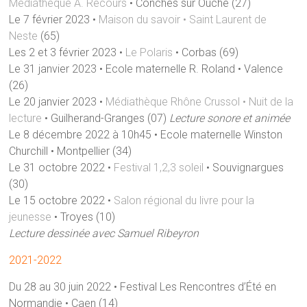
Médiathèque A. Recours
• Conches sur Ouche (27)
Le 7 février 2023 •
Maison du savoir • Saint Laurent de
Neste
(65)
Les 2 et 3 février 2023 •
Le Polaris
• Corbas (69)
Le 31 janvier 2023 • Ecole maternelle R. Roland • Valence
(26)
Le 20 janvier 2023 •
Médiathèque Rhône Crussol • Nuit de la
lecture
• Guilherand-Granges (07)
Lecture sonore et animée
Le 8 décembre 2022 à 10h45 • Ecole maternelle Winston
Churchill • Montpellier (34)
Le 31 octobre 2022 •
Festival 1,2,3 soleil
• Souvignargues
(30)
Le 15 octobre 2022 •
Salon régional du livre pour la
jeunesse
• Troyes (10)
Lecture dessinée avec Samuel Ribeyron
2021-2022
Du 28 au 30 juin 2022 • Festival Les Rencontres d’Été en
Normandie • Caen (14)