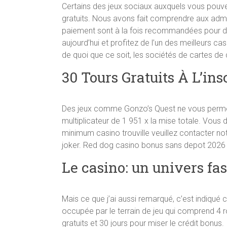
Certains des jeux sociaux auxquels vous pouvez
gratuits. Nous avons fait comprendre aux admi
paiement sont à la fois recommandées pour de
aujourd’hui et profitez de l’un des meilleurs c
de quoi que ce soit, les sociétés de cartes de c
30 Tours Gratuits À L’in
Des jeux comme Gonzo’s Quest ne vous permette
multiplicateur de 1 951 x la mise totale. Vous
minimum casino trouville veuillez contacter no
joker. Red dog casino bonus sans depot 2026 
Le casino: un univers fa
Mais ce que j’ai aussi remarqué, c’est indiqué ci
occupée par le terrain de jeu qui comprend 4 ro
gratuits et 30 jours pour miser le crédit bonus.