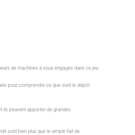
joueurs de machines à sous engagés dans ce jeu
ntiels pour comprendre ce que sont le dépôt
et ils peuvent apporter de grandes
dit sont bien plus que le simple fait de