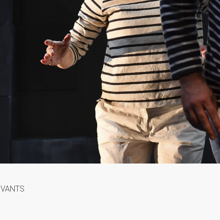
IVANTS