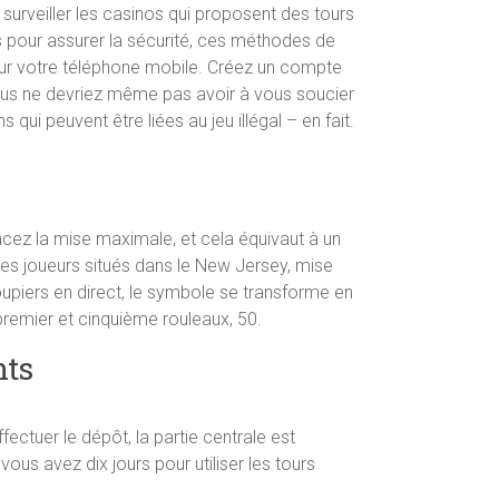
surveiller les casinos qui proposent des tours
s pour assurer la sécurité, ces méthodes de
sur votre téléphone mobile. Créez un compte
. Vous ne devriez même pas avoir à vous soucier
qui peuvent être liées au jeu illégal – en fait.
cez la mise maximale, et cela équivaut à un
les joueurs situés dans le New Jersey, mise
oupiers en direct, le symbole se transforme en
remier et cinquième rouleaux, 50.
nts
ffectuer le dépôt, la partie centrale est
ous avez dix jours pour utiliser les tours