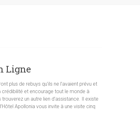
n Ligne
t plus de rebuys qu’ils ne l’avaient prévu et
a crédibilité et encourage tout le monde à
trouverez un autre lien d’assistance. Il existe
’Hôtel Apollonia vous invite à une visite cinq