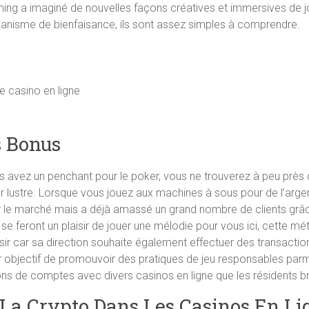
ming a imaginé de nouvelles façons créatives et immersives de jou
ganisme de bienfaisance, ils sont assez simples à comprendre.
e casino en ligne
s Bonus
us avez un penchant pour le poker, vous ne trouverez à peu près 
 lustre. Lorsque vous jouez aux machines à sous pour de l’argent 
 le marché mais a déjà amassé un grand nombre de clients grâc
se feront un plaisir de jouer une mélodie pour vous ici, cette m
 plaisir car sa direction souhaite également effectuer des transac
objectif de promouvoir des pratiques de jeu responsables parmi 
llions de comptes avec divers casinos en ligne que les résidents b
La Crypto Dans Les Casinos En Li