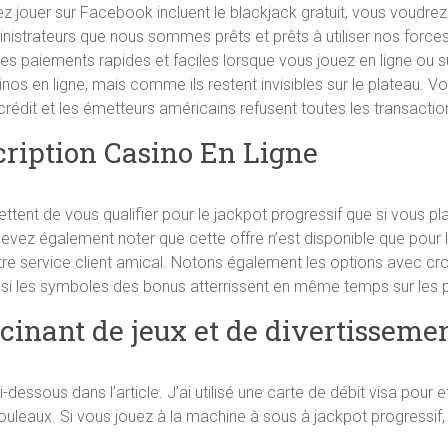
 jouer sur Facebook incluent le blackjack gratuit, vous voudrez 
nistrateurs que nous sommes prêts et prêts à utiliser nos force
s paiements rapides et faciles lorsque vous jouez en ligne ou 
asinos en ligne, mais comme ils restent invisibles sur le plateau
rédit et les émetteurs américains refusent toutes les transactions 
scription Casino En Ligne
nt de vous qualifier pour le jackpot progressif que si vous pla
 devez également noter que cette offre n’est disponible que pour 
tre service client amical. Notons également les options avec cr
si les symboles des bonus atterrissent en même temps sur les p
scinant de jeux et de divertisseme
-dessous dans l’article. J’ai utilisé une carte de débit visa pour e
uleaux. Si vous jouez à la machine à sous à jackpot progressif, v